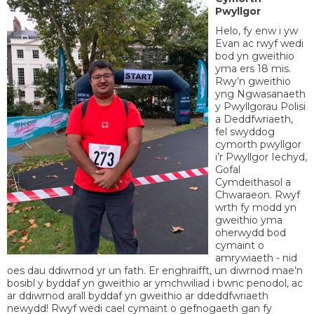
Pwyllgor
Helo, fy enw i yw
Evan ac rwyf wedi
bod yn gweithio
yma ers 18 mis.
Rwy’n gweithio
yng Ngwasanaeth
y Pwyllgorau Polisi
a Deddfwriaeth,
fel swyddog
cymorth pwyllgor
i’r Pwyllgor Iechyd,
Gofal
Cymdeithasol a
Chwaraeon. Rwyf
wrth fy modd yn
gweithio yma
oherwydd bod
cymaint o
amrywiaeth - nid
oes dau ddiwrnod yr un fath. Er enghraifft, un diwrnod mae’n
bosibl y byddaf yn gweithio ar ymchwiliad i bwnc penodol, ac
ar ddiwrnod arall byddaf yn gweithio ar ddeddfwriaeth
newydd! Rwyf wedi cael cymaint o gefnogaeth gan fy