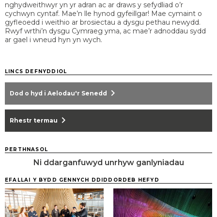
nghydweithwyr yn yr adran ac ar draws y sefydliad o’r
cychwyn cyntaf. Mae’n lle hynod gyfeillgar! Mae cymaint o
gyfleoedd i weithio ar brosiectau a dysgu pethau newydd.
Rwyf wrthi’n dysgu Cymraeg yma, ac mae’r adnoddau sydd
ar gael i wneud hyn yn wych.
LINCS DEFNYDDIOL
chevron_right
Dod o hyd i Aelodau'r Senedd
chevron_right
Rhestr termau
PERTHNASOL
Ni ddarganfuwyd unrhyw ganlyniadau
EFALLAI Y BYDD GENNYCH DDIDDORDEB HEFYD