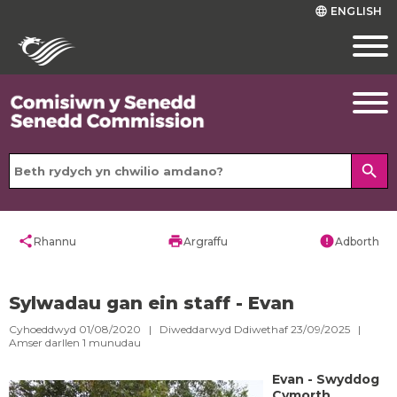
ENGLISH
language
search
share
print
error
Rhannu
Argraffu
Adborth
Sylwadau gan ein staff - Evan
Cyhoeddwyd 01/08/2020 | Diweddarwyd Ddiwethaf 23/09/2025 |
Amser darllen
1
munudau
Evan - Swyddog
Cymorth