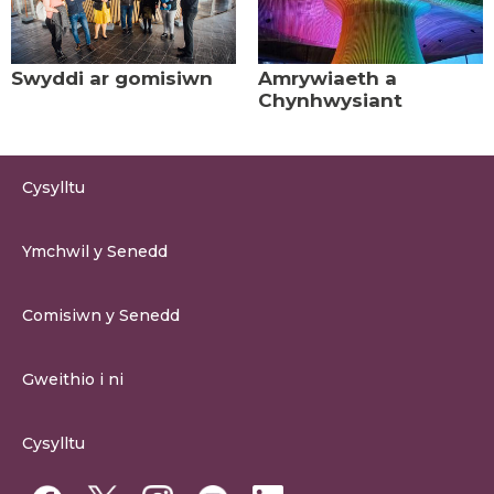
Swyddi ar gomisiwn
Amrywiaeth a
Chynhwysiant
Cysylltu
0300 200 6565
Ymchwil y Senedd
cysylltu@senedd.cymru
Hafan Ymchwil y Senedd
Cysylltu â Senedd Cymru
Comisiwn y Senedd
Erthygil Ymchwil
Adnoddau Cyfryngau
Amdan Comisiwn y Senedd
Gweithio i ni
Strwythur Sefydliad a Chyfrifoldebau
Gweithio i ni
Fframwaith Llywodraethu Corfforaethol y Comisiwn
Cysylltu
Gweithio i Gomisiwn y Senedd
Mynediad at wybodaeth