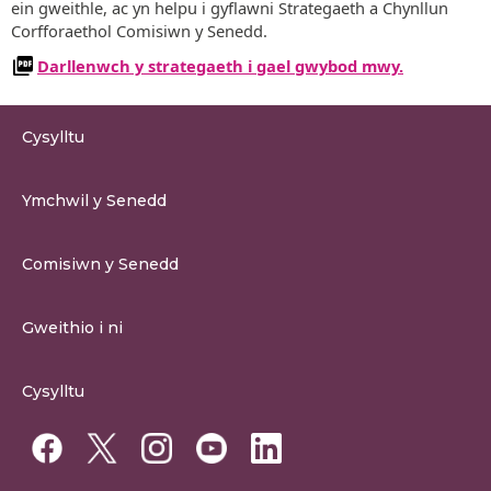
ein gweithle, ac yn helpu i gyflawni Strategaeth a Chynllun
Corfforaethol Comisiwn y Senedd.
Darllenwch y strategaeth i gael gwybod mwy.
Cysylltu
0300 200 6565
Ymchwil y Senedd
cysylltu@senedd.cymru
Hafan Ymchwil y Senedd
Cysylltu â Senedd Cymru
Comisiwn y Senedd
Erthygil Ymchwil
Adnoddau Cyfryngau
Amdan Comisiwn y Senedd
Gweithio i ni
Strwythur Sefydliad a Chyfrifoldebau
Gweithio i ni
Fframwaith Llywodraethu Corfforaethol y Comisiwn
Cysylltu
Gweithio i Gomisiwn y Senedd
Mynediad at wybodaeth
Gweithio i Aelod Senedd
Penodiadau Cyhoeddus