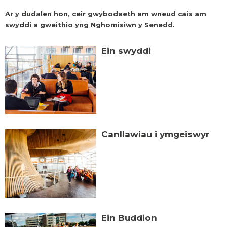
Ar y dudalen hon, ceir gwybodaeth am wneud cais am
swyddi a gweithio yng Nghomisiwn y Senedd.
Ein swyddi
Canllawiau i ymgeiswyr
Ein Buddion