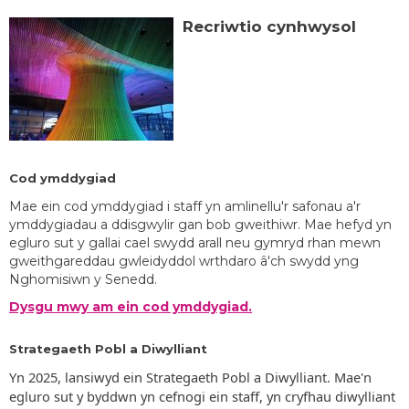
Recriwtio cynhwysol
Cod ymddygiad
Mae ein cod ymddygiad i staff yn amlinellu'r safonau a'r
ymddygiadau a ddisgwylir gan bob gweithiwr. Mae hefyd yn
egluro sut y gallai cael swydd arall neu gymryd rhan mewn
gweithgareddau gwleidyddol wrthdaro â'ch swydd yng
Nghomisiwn y Senedd.
Dysgu mwy am ein cod ymddygiad.
Strategaeth Pobl a Diwylliant
Yn 2025, lansiwyd ein Strategaeth Pobl a Diwylliant. Mae'n
egluro sut y byddwn yn cefnogi ein staff, yn cryfhau diwylliant