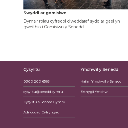
Swyddi ar gomisiwn
Dyma'r rolau cyfredol diweddaraf sydd ar gael yn
gweithio i Gomisiwn y Senedd
Cysylltu
Ymchwil y Senedd
0300 200 6565
Hafan Ymchwil y Senedd
cysylltu@senedd.cymru
Erthygil Ymchwil
Cysylltu â Senedd Cymru
Adnoddau Cyfryngau