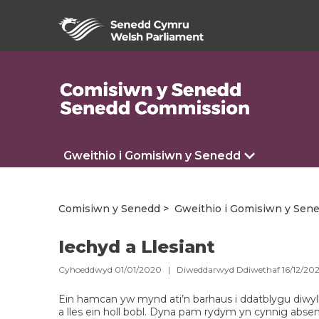
Gweithio i Gomisiwn y Senedd
Comisiwn y Senedd
Gweithio i Gomisiwn y Sen
Iechyd a Llesiant
Cyhoeddwyd 01/01/2020 | Diweddarwyd Ddiwethaf 16/12/2
Ein hamcan yw mynd ati’n barhaus i ddatblygu diwyll
a lles ein holl bobl. Dyna pam rydym yn cynnig abse