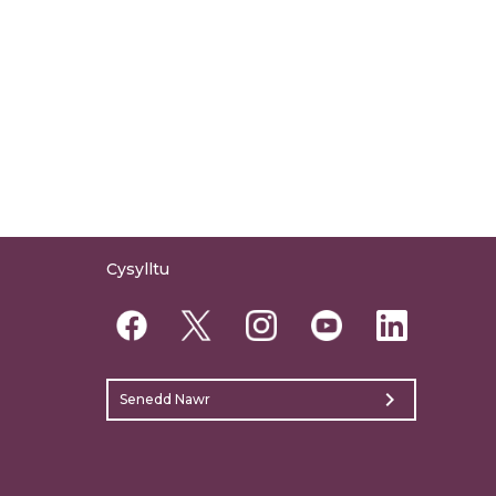
Cysylltu
chevron_right
Senedd Nawr