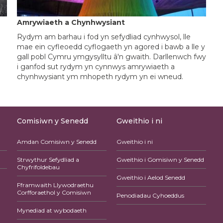
Amrywiaeth a Chynhwysiant
Rydym am barhau i fod yn sefydliad cynhwysol, lle
mae ein cyfleoedd cyflogaeth yn agored i bawb a lle y
gall pobl Cymru ymgysylltu â'n gwaith. Darllenwch fwy
i ganfod sut rydym yn cynnwys amrywiaeth a
chynhwysiant ym mhopeth rydym yn ei wneud.
Comisiwn y Senedd
Gweithio i ni
Amdan Comisiwn y Senedd
Gweithio i ni
Strwythur Sefydliad a
Gweithio i Gomisiwn y Senedd
Chyfrifoldebau
Gweithio i Aelod Senedd
Fframwaith Llywodraethu
Corfforaethol y Comisiwn
Penodiadau Cyhoeddus
Mynediad at wybodaeth