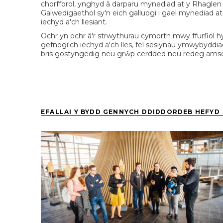
chorfforol, ynghyd â darparu mynediad at y Rhagle
Galwedigaethol sy'n eich galluogi i gael mynediad a
iechyd a'ch llesiant.
Ochr yn ochr â'r strwythurau cymorth mwy ffurfiol 
gefnogi'ch iechyd a'ch lles, fel sesiynau ymwybyddi
bris gostyngedig neu grŵp cerdded neu redeg amser
EFALLAI Y BYDD GENNYCH DDIDDORDEB HEFYD