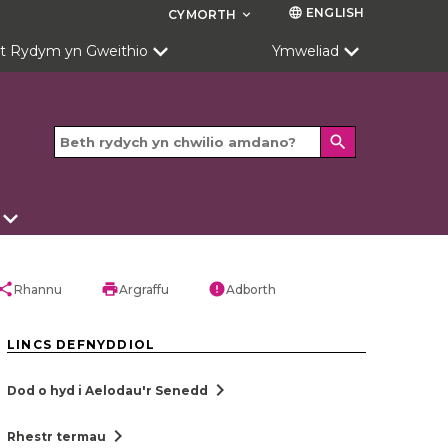
ENGLISH
language
CYMORTH
keyboard_arrow_down
t Rydym yn Gweithio
Ymweliad
search
hare
print
error
Rhannu
Argraffu
Adborth
LINCS DEFNYDDIOL
chevron_right
Dod o hyd i Aelodau'r Senedd
chevron_right
Rhestr termau