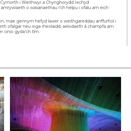
n Cymorth i Weithwyr a Chynghorydd Iechyd
t amrywiaeth o wasanaethau i'ch helpu i ofalu am eich
hyn, mae gennym hefyd lawer o weithgareddau anffurfiol i
aeth ofalgar neu ioga rheolaidd, aelodaeth â champfa am
 cinio gyda’ch tîm.