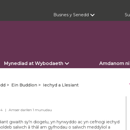
Busnes y Senedd
Su
Mynediad at Wybodaeth
Amdanom ni
s
edd
Ein Buddion
Iechyd a Llesiant
024 |
Amser darllen
1
munudau
iant gwaith sy'n diogelu, yn hyrwyddo ac yn cefnogi iechyd
noldeb salwch â thâl am gyfnodau o salwch meddyliol a