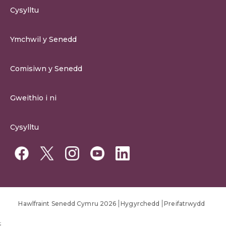
Cysylltu
0300 200 6565
Ymchwil y Senedd
cysylltu@senedd.cymru
Hafan Ymchwil y Senedd
Cysylltu â Senedd Cymru
Comisiwn y Senedd
Erthygil Ymchwil
Adnoddau Cyfryngau
Amdan Comisiwn y Senedd
Gweithio i ni
Strwythur Sefydliad a Chyfrifoldebau
Gweithio i ni
Fframwaith Llywodraethu Corfforaethol y Comisiwn
Cysylltu
Gweithio i Gomisiwn y Senedd
Mynediad at wybodaeth
Gweithio i Aelod Senedd
Penodiadau Cyhoeddus
Hawlfraint Senedd Cymru 2026
Hygyrchedd
Preifatrwydd
;