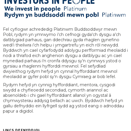
Fel cyflogwr achrededig Platinwm Buddsoddwyr mewn
Pobl, rydym yn ymrwymo i'ch cefnogi gyda'ch dysgu a'ch
datblygiad parhaus, gan ddechrau gyda rhaglen gynefino
wedi'i theilwra i'ch helpu i ymgartrefu yn eich rôl newydd.
Byddwch yn cael cyfarfodydd adolygu perfformiad rheolaidd i
nodi a thrafod eich anghenion dysgu a datblygu ac yn cael
mynediad parhaus i'n cronfa ddysgu sy’n cynnwys ystod o
gyrsiau a rhaglenni hyfforddi mewnol. Fel sefydliad
dwyieithog rydym hefyd yn cynnal hyfforddiant mewnol
rheolaidd ar gyfer pobl sy’n dysgu Cymraeg ar bob lefel.
Rydym hefyd yn cynnig hyfforddiant, mentora, cysgodi
swydd a chyfleoedd secondiad, cymorth ariannol ac
absenoldeb i chi gael hyfforddiant allanol yn ogystal â
chymwysterau addysg bellach ac uwch. Byddwch hefyd yn
gallu defnyddio ein llyfrgell sydd ag ystod eang o adnoddau
papur a digidol.
LINCS DEFNYDDIOL