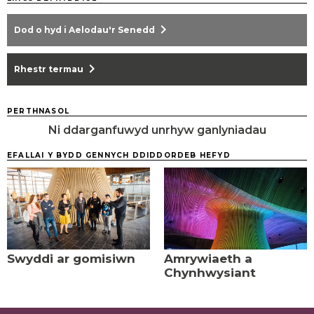
chevron_right
Dod o hyd i Aelodau'r Senedd
chevron_right
Rhestr termau
PERTHNASOL
Ni ddarganfuwyd unrhyw ganlyniadau
EFALLAI Y BYDD GENNYCH DDIDDORDEB HEFYD
Swyddi ar gomisiwn
Amrywiaeth a
Chynhwysiant