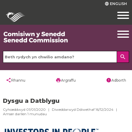
ENGLISH
language
search
share
print
error
Rhannu
Argraffu
Adborth
Dysgu a Datblygu
Cyhoeddwyd 01/01/2020 | Diweddarwyd Ddiwethaf 16/12/2024 |
Amser darllen
1
munudau